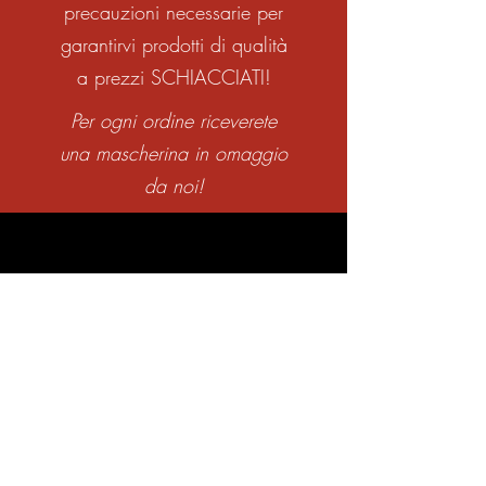
precauzioni necessarie per
garantirvi prodotti di qualità
a prezzi SCHIACCIATI!
Per ogni ordine riceverete
una mascherina in omaggio
da noi!