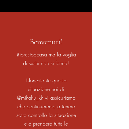
Benvenuti!
#iorestoacasa ma la voglia
di sushi non si ferma!
Nonostante questa
situazione noi di
@mikaku_kk vi assicuriamo
che continueremo a tenere
sotto controllo la situazione
e a prendere tutte le